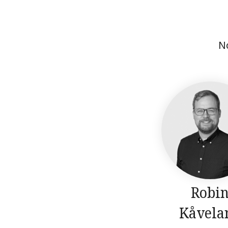
N
Robi
Kåvela