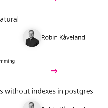
natural
Robin Kåveland
amming
⇒
s without indexes in postgres