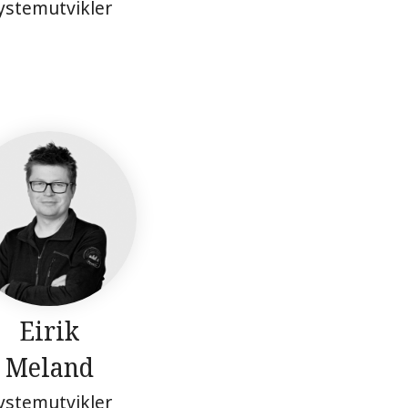
ystemutvikler
Eirik
Meland
ystemutvikler