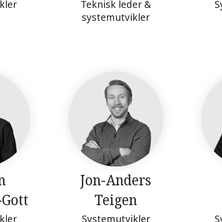
kler
Teknisk leder &
S
systemutvikler
n
Jon-Anders
-Gott
Teigen
kler
Systemutvikler
S