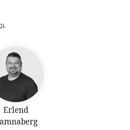
QL
Erlend
amnaberg