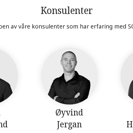
Konsulenter
oen av våre konsulenter som har erfaring med S
n
Øyvind
nd
Jergan
H