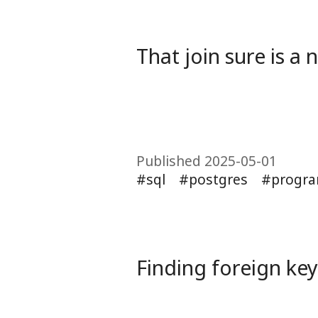
That join sure is a 
Published 2025-05-01
sql
postgres
progr
Finding foreign key