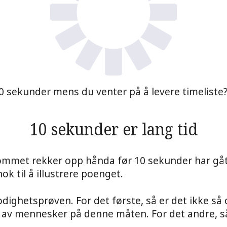
10 sekunder mens du venter på å levere timeliste
10 sekunder er lang tid
ommet rekker opp hånda før 10 sekunder har gått
k til å illustrere poenget.
ighetsprøven. For det første, så er det ikke så o
l av mennesker på denne måten. For det andre, så e