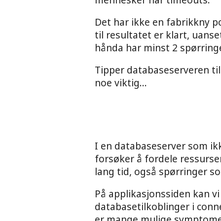
Det har ikke en fabrikkny p
til resultatet er klart, uans
hånda har minst 2 spørringe
Tipper databaseserveren til
noe viktig...
I en databaseserver som ikk
forsøker å fordele ressurse
lang tid, også spørringer so
På applikasjonssiden kan vi
databasetilkoblinger i conne
er mange mulige symptomer, 