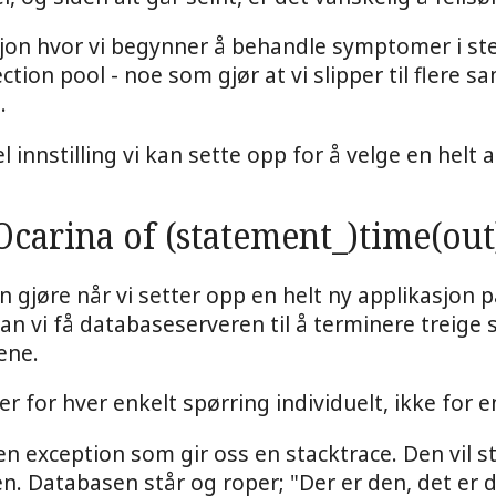
asjon hvor vi begynner å behandle symptomer i ste
tion pool - noe som gjør at vi slipper til flere s
.
l innstilling vi kan sette opp for å velge en helt 
Ocarina of (statement_)time(out
an gjøre når vi setter opp en helt ny applikasjon 
kan vi få databaseserveren til å terminere treige s
ene.
er for hver enkelt spørring individuelt, ikke for 
 en exception som gir oss en stacktrace. Den vil 
en. Databasen står og roper; "Der er den, det er