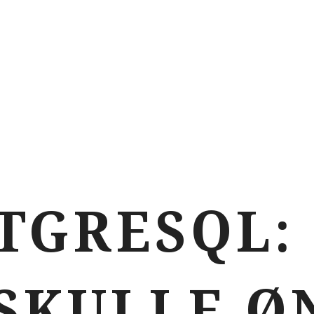
TGRESQL:
 SKULLE Ø