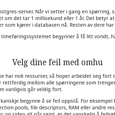
ostgres-server. Når vi setter i gang en spørring,
ett om det tar 1 millisekund eller 1 år. Det betyr 
r som kjører i databasen nå. Resten av dere har 
 timeføringssystemet begynner å få litt vondt, h
Velg dine feil med omhu
e har nok ressurser, så hoper arbeidet seg fort
r rettferdig mellom alle spørringene som trenge
m vanligvis går veldig fort.
 kanskje begynne å se feil oppstå. For eksempel 
ction pools, file descriptors, RAM eller andre re
og siden alt går seint, er det vanskelig å feilsø