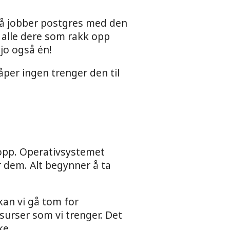
 så jobber postgres med den
at alle dere som rakk opp
jo også én!
åper ingen trenger den til
 opp. Operativsystemet
r dem. Alt begynner å ta
kan vi gå tom for
ssurser som vi trenger. Det
ke.