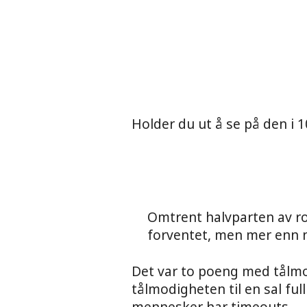
Holder du ut å se på den i 
Omtrent halvparten av r
forventet, men mer enn no
Det var to poeng med tålmod
tålmodigheten til en sal ful
mennesker har timeouts.