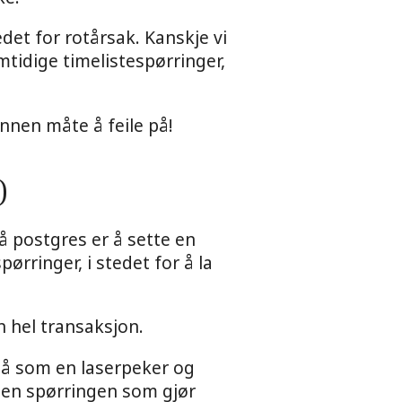
det for rotårsak. Kanskje vi
amtidige timelistespørringer,
annen måte å feile på!
)
på postgres er å sette en
pørringer, i stedet for å la
en hel transaksjon.
stå som en laserpeker og
 den spørringen som gjør