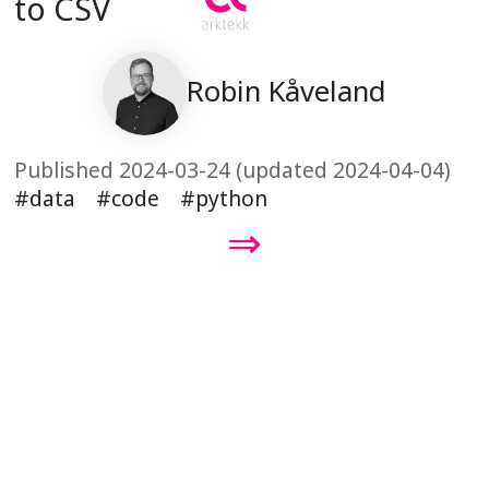
to CSV
Robin Kåveland
Published 2024-03-24 (updated 2024-04-04)
data
code
python
⇒
Arktekk AS
914629330
Møllesvingen 15
+47 922 56 047
0854 OSLO
post@arktekk.no
Personvernerklæring