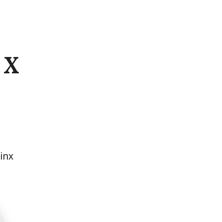
NX
inx