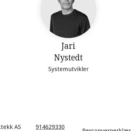
Jari
Nystedt
Systemutvikler
ktekk AS
914629330
Personvernerklær