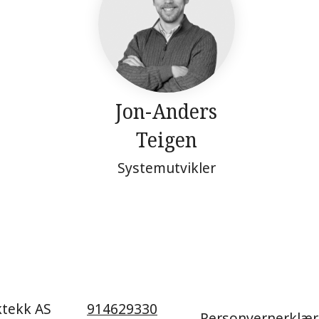
Jon-Anders
Teigen
Systemutvikler
ktekk AS
914629330
Personvernerklær