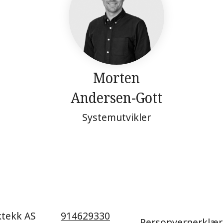
Morten
Andersen-Gott
Systemutvikler
ktekk AS
914629330
Personvernerklær