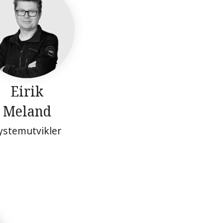
Eirik
Meland
ystemutvikler