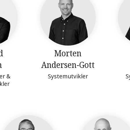
d
Morten
n
Andersen-Gott
er &
Systemutvikler
S
kler